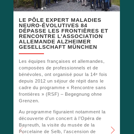
LE PÔLE EXPERT MALADIES
NEURO-ÉVOLUTIVES 84
DÉPASSE LES FRONTIÈRES ET
RENCONTRE L’ASSOCIATION
ALLEMANDE ALZHEIMER
A
GESELLSCHAFT MÜNCHEN
o
l
Les équipes françaises et allemandes,
V
composées de professionnels et de
d
bénévoles, ont organisé pour la 14ᵉ fois
a
depuis 2012 un séjour de répit dans le
m
cadre du programme « Rencontre sans
s
frontières » (RSF) – Begegnung ohne
l
Grenzen.
m
p
Au programme figuraient notamment la
a
découverte d’un concert à l’Opéra de
Bayreuth, la visite du musée de la
L
Porcelaine de Selb, l’ascension de