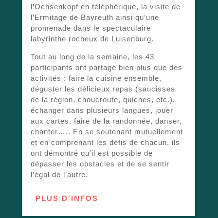
d
l’Ochsenkopf en téléphérique, la visite de
v
l’Ermitage de Bayreuth ainsi qu’une
d
promenade dans le spectaculaire
p
labyrinthe rocheux de Luisenburg.
p
m
Tout au long de la semaine, les 43
e
participants ont partagé bien plus que des
d
activités : faire la cuisine ensemble,
c
déguster les délicieux repas (saucisses
m
de la région, choucroute, quiches, etc.),
s
échanger dans plusieurs langues, jouer
d
aux cartes, faire de la randonnée, danser,
chanter….. En se soutenant mutuellement
L
et en comprenant les défis de chacun, ils
l
ont démontré qu’il est possible de
a
dépasser les obstacles et de se sentir
f
l’égal de l’autre.
l
PLUS D'INFOS